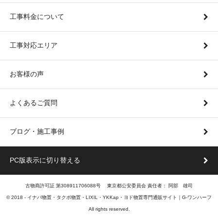
工事料金について
工事対応エリア
お客様の声
よくあるご質問
ブログ・施工事例
PC版表示に切り替える
古物商許可証 第308911706088号 東京都公安委員会 責任者： 阿部 雄司
© 2018 -
イナバ物置・タクボ物置・LIXIL・YKKap・ヨド物置専門通販サイト｜G-ワンハーフ
All rights reserved.