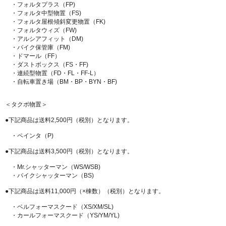
・フォルタプラス（FP)
・フォルタ中型物置（FS)
・フォルタ屋根傾斜変更物置（FK)
・フォルタウィズ（FW)
・アルシアフィット（DM)
・バイク保管庫（FM)
・ドマール（FF）
・ダストボックス（FS・FF)
・連続型物置（FD・FL・FF-L）
・自転車置き場（BM・BP・BYN・BF)
＜タクボ物置＞
●下記商品は送料2,500円（税別）となります。
・ペインタ（P)
●下記商品は送料3,500円（税別）となります。
・Mr.シャッターマン（WS/WSB)
・バイクシャッターマン（BS)
●下記商品は送料11,000円（×棟数）（税別）となります。
・ベルフォーマスクード（XS/XM/SL)
・カールフォーマスクード（YS/YM/YL)