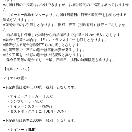
●お届け日のご指定はお受けできますが、お届け時間のご指定は承っておりませ
ん。
（メーカー配送センターより、お届け日前日に目安の時間帯をお知らせする
連絡が入ります。）
●玄関先でのお引渡しとなります。開梱、設置（別途有料）は行っておりませ
ん。
納品車を駐停車した場所から納品場所までは15ｍ以内の搬入になります。
●集合住宅等の場合は、1Fエントランスまでのお渡しとなります。
●階段がある場合は階段下でのお渡しとなります。
●お留守等でご不在の場合は再配送費が発生します。
●組立工事をご依頼の場合は上記記載と異なります。
集合住宅等の場合でも、土曜、日曜日、祝日の時間指定も承ります。
【送料について】
＜イナバ物置＞
●下記商品は送料1,000円（税別）となります。
・アイビーストッカー（BJX）
・シンプリー：（MJX）
・ナイソーシスター（KMW）
・ダストボックスミニ（DBN・DCN)
●下記商品は送料2,000円（税別）となります。
・ナイソー（SMK)