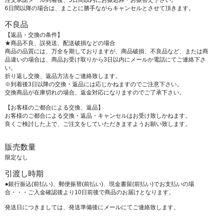
注文承諾メール到着後、5日間以内にお振込み・お振替え下さい。
6日間以降の場合は、まことに勝手ながらキャンセルとさせて頂きます。
不良品
【返品・交換の条件】
★商品不良、誤発送、配送破損などの場合
商品の品質には、万全を期しておりますが、商品破損、不良品など、または商
品違いの場合は、商品お受け取りから3日以内にメールか電話にてご連絡下さ
い。
折り返し交換、返品方法をご連絡致します。
※到着後3日以降の交換・返品には応じかねますのでご注意下さい。
交換商品が在庫切れの場合、返金対応になりますのでご了承下さい。
【お客様のご都合による交換、返品】
お客様のご都合による交換・返品・キャンセルはお受け致しかねます。
良くご検討した上で、ご注文をしていただきますようお願い致します。
販売数量
限定なし
引渡し時期
●銀行振込(前払い)、郵便振替(前払い)、現金書留(前払い)でお支払いの場
合・・・ご入金確認後より10日前後で商品のお届けとなります。
発送日につきましては、発送準備後にメールにてご連絡致します。