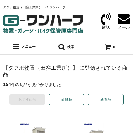
タクボ物置（田窪工業所）｜G-ワンハーフ
電話
メール
メニュー
検索
0
【タクボ物置（田窪工業所）】 に登録されている商
品
154
件の商品が見つかりました
おすすめ順
価格順
新着順