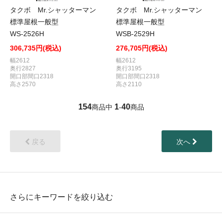
タクボ Mr.シャッターマン
タクボ Mr.シャッターマン
標準屋根一般型
標準屋根一般型
WS-2526H
WSB-2529H
306,735円(税込)
276,705円(税込)
幅2612
幅2612
奥行2827
奥行3195
開口部間口2318
開口部間口2318
高さ2570
高さ2110
154
1
40
商品中
-
商品
戻る
次へ
さらにキーワードを絞り込む