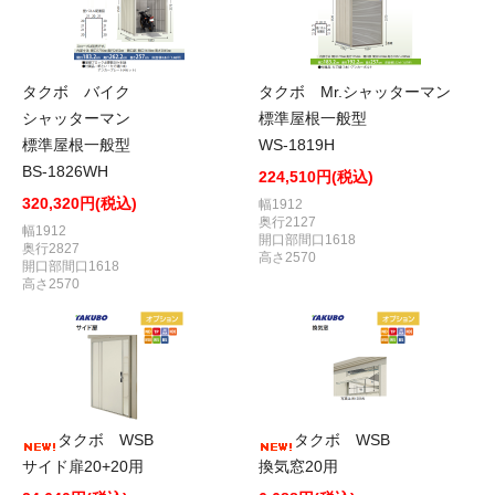
タクボ バイク
タクボ Mr.シャッターマン
シャッターマン
標準屋根一般型
標準屋根一般型
WS-1819H
BS-1826WH
224,510円(税込)
320,320円(税込)
幅1912
奥行2127
幅1912
開口部間口1618
奥行2827
高さ2570
開口部間口1618
高さ2570
タクボ WSB
タクボ WSB
サイド扉20+20用
換気窓20用