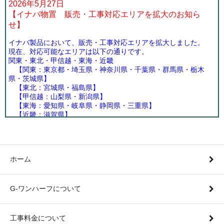
2026年5月27日
【イナバ物置 販売・工事対応エリアを拡大のお知ら
せ】
イナバ製品において、販売・工事対応エリアを拡大しました。
現在、対応可能なエリアは以下の通りです。
関東・東北・甲信越・東海・近畿
【関東：東京都・埼玉県・神奈川県・千葉県・群馬県・栃木
県・茨城県】
【東北：宮城県・福島県】
【甲信越：山梨県・新潟県】
【東海：愛知県・岐阜県・静岡県・三重県】
【近畿：滋賀県】
詳しい対応エリアにつきましては、メニュー”販売・工事対応エリ
ア”よりご確認ください。
ご不明な点がございましたら、メールやお電話にてお気軽にお問
合せ下さい。
ホーム
今後ともどうぞよろしくお願いいたします。
G-ワンハーフについて
2026年2月11日
【タクボ物置のWEB販売を再開しました！】
タクボ物置（カタログ2026Vol1）掲載の以下の商品の
工事料金について