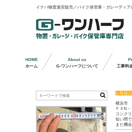
イナバ物置激安販売／バイク保管庫・ガレーディア
HOME
About us
P
ホーム
G-ワンハーフについて
工事料
お客様の
横浜市 Ｉ
ＦＸN－
コンクリ
短い間で
また機会