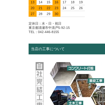
13
14
15
16
17
18
19
20
21
22
23
24
25
26
27
28
29
30
定休日：水・日・祝日
東京都清瀬市中清戸5-92-15
TEL：042-446-8155
当店の工事について