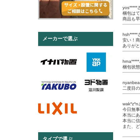
yos***
梱包はて
商品も早
hsh***
メーカーで選ぶ
安い！商
ありがと
hma***
梱包状態
nyanbe
二度目の
wak*z*
今日無事
本当にあ
本当に信
また、ど
タイプで選ぶ