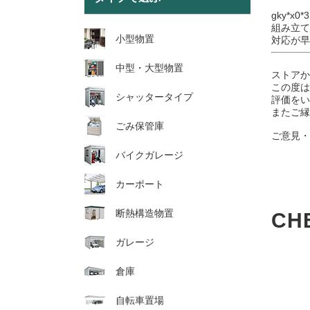
gky*x0
組み立て
小型物置
対応が早
中型・大型物置
ストア
この度は
シャッタータイプ
評価をい
またご縁
ごみ保管庫
ご意見
バイクガレージ
カーポート
断熱構造物置
CH
ガレージ
倉庫
自転車置場