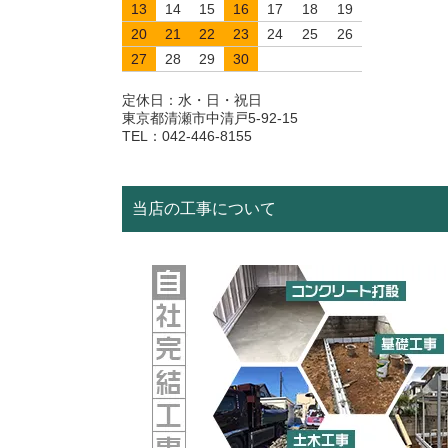
13
14
15
16
17
18
19
20
21
22
23
24
25
26
27
28
29
30
定休日：水・日・祝日
東京都清瀬市中清戸5-92-15
TEL：042-446-8155
当店の工事について