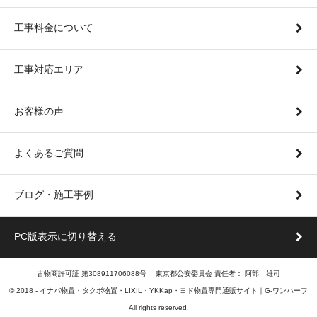
工事料金について
工事対応エリア
お客様の声
よくあるご質問
ブログ・施工事例
PC版表示に切り替える
古物商許可証 第308911706088号 東京都公安委員会 責任者： 阿部 雄司
© 2018 -
イナバ物置・タクボ物置・LIXIL・YKKap・ヨド物置専門通販サイト｜G-ワンハーフ
All rights reserved.