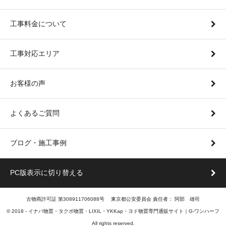
工事料金について
工事対応エリア
お客様の声
よくあるご質問
ブログ・施工事例
PC版表示に切り替える
古物商許可証 第308911706088号 東京都公安委員会 責任者： 阿部 雄司
© 2018 -
イナバ物置・タクボ物置・LIXIL・YKKap・ヨド物置専門通販サイト｜G-ワンハーフ
All rights reserved.