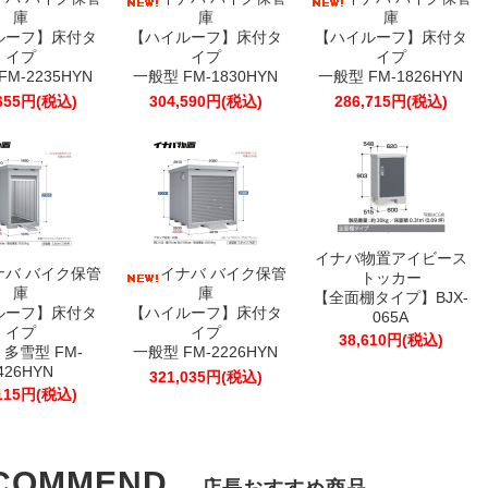
庫
庫
庫
ルーフ】床付タ
【ハイルーフ】床付タ
【ハイルーフ】床付タ
イプ
イプ
イプ
M-2235HYN
一般型 FM-1830HYN
一般型 FM-1826HYN
,655円(税込)
304,590円(税込)
286,715円(税込)
イナバ物置アイビース
ナバ バイク保管
イナバ バイク保管
トッカー
庫
庫
【全面棚タイプ】BJX-
ルーフ】床付タ
【ハイルーフ】床付タ
065A
イプ
イプ
38,610円(税込)
多雪型 FM-
一般型 FM-2226HYN
426HYN
321,035円(税込)
,115円(税込)
COMMEND