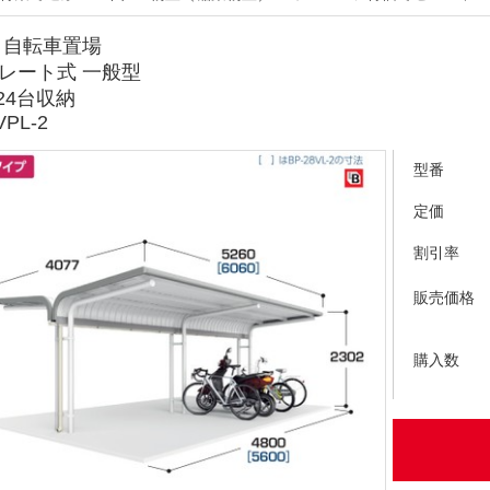
 自転車置場
レート式 一般型
24台収納
VPL-2
型番
定価
割引率
販売価格
購入数