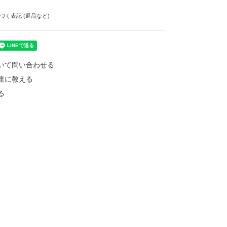
く表記 (返品など)
いて問い合わせる
達に教える
る