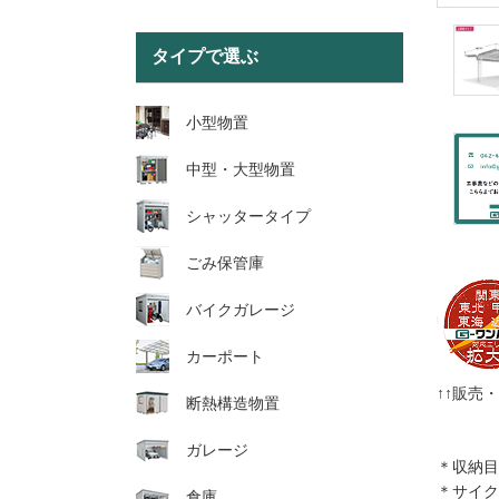
タイプで選ぶ
小型物置
中型・大型物置
シャッタータイプ
ごみ保管庫
バイクガレージ
カーポート
↑↑販売
断熱構造物置
ガレージ
＊収納目
＊サイク
倉庫