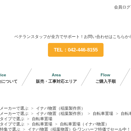
会員ログ
ベテランスタッフが全力でサポート！お問い合わせはこちらか
TEL：042-446-8155
rice
Area
Flow
金について
販売・工事対応エリア
ご購入手順
メーカーで選ぶ
>
イナバ物置（稲葉製作所）
メーカーで選ぶ
>
イナバ物置（稲葉製作所）
>
自転車置場
>
自転
タイプで選ぶ
>
自転車置場
タイプで選ぶ
>
自転車置場
>
自転車置場（イナバ物置）
特集で選ぶ
>
イナバ物置（稲葉物置）G-ワンハーフ特価でセール中！