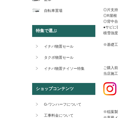
◎片支持
自転車置場
◎R屋根
◎背中合
●サビに
特集で選ぶ
積雪強度
※基礎工
イナバ物置セール
タクボ物置セール
ご購入前
イナバ物置ナイソー特集
当店施工
ショップコンテンツ
G-ワンハーフについて
※稲葉
工事料金について
※直接メ