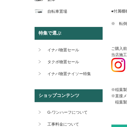
●付属棚
自転車置場
※ 転倒
特集で選ぶ
ご購入前
イナバ物置セール
当店施工
タクボ物置セール
イナバ物置ナイソー特集
※稲葉
ショップコンテンツ
※直接メ
稲葉製作所
G-ワンハーフについて
工事料金について