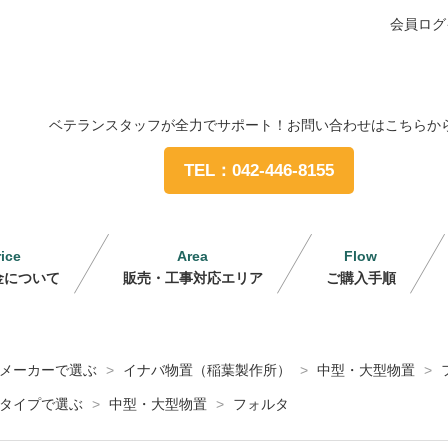
会員ログ
ベテランスタッフが全力でサポート！お問い合わせはこちらか
TEL：042-446-8155
rice
Area
Flow
金について
販売・工事対応エリア
ご購入手順
メーカーで選ぶ
>
イナバ物置（稲葉製作所）
>
中型・大型物置
>
タイプで選ぶ
>
中型・大型物置
>
フォルタ