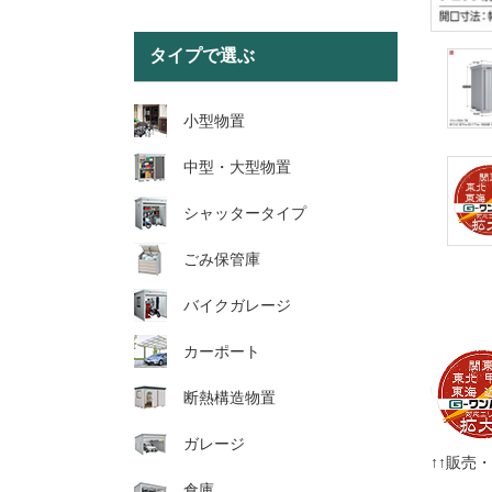
タイプで選ぶ
小型物置
中型・大型物置
シャッタータイプ
ごみ保管庫
バイクガレージ
カーポート
断熱構造物置
ガレージ
↑↑販売
倉庫