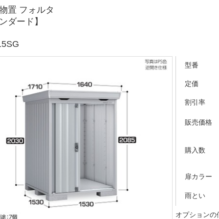
物置 フォルタ
ンダード】
15SG
型番
定価
割引率
販売価格
購入数
扉カラー
雨とい
オプションの