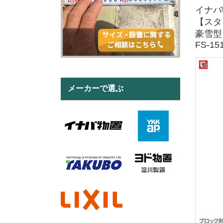
イナバ
【スタ
豪雪型
FS-15
メーカーで選ぶ