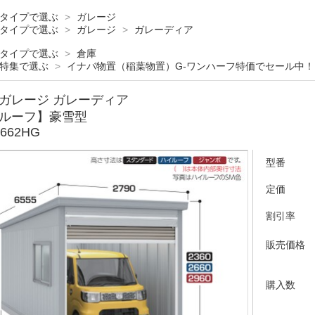
タイプで選ぶ
>
ガレージ
タイプで選ぶ
>
ガレージ
>
ガレーディア
タイプで選ぶ
>
倉庫
特集で選ぶ
>
イナバ物置（稲葉物置）G-ワンハーフ特価でセール中！
ガレージ ガレーディア
ルーフ】豪雪型
2662HG
型番
定価
割引率
販売価格
購入数