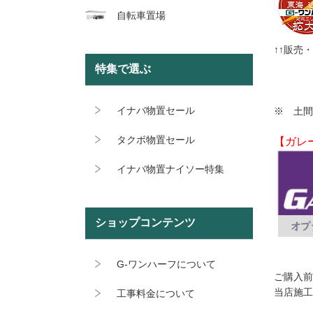
自転車置場
↑↑販売
特集で選ぶ
イナバ物置セール
※ 土間
タクボ物置セール
【ガレー
イナバ物置ナイソー特集
ショップコンテンツ
G-ワンハーフについて
ご購入前
当店施工
工事料金について