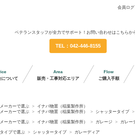
会員ログ
ベテランスタッフが全力でサポート！お問い合わせはこちらか
TEL：042-446-8155
rice
Area
Flow
金について
販売・工事対応エリア
ご購入手順
メーカーで選ぶ
>
イナバ物置（稲葉製作所）
メーカーで選ぶ
>
イナバ物置（稲葉製作所）
>
シャッタータイプ
>
メーカーで選ぶ
>
イナバ物置（稲葉製作所）
>
ガレージ
>
ガレー
タイプで選ぶ
>
シャッタータイプ
>
ガレーディア