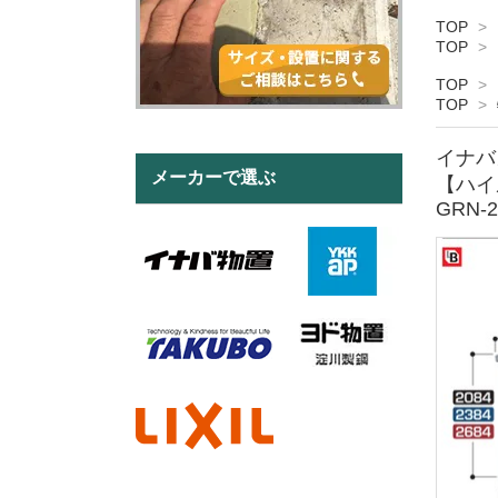
TOP
>
TOP
>
TOP
>
TOP
>
イナバ
メーカーで選ぶ
【ハイ
GRN-