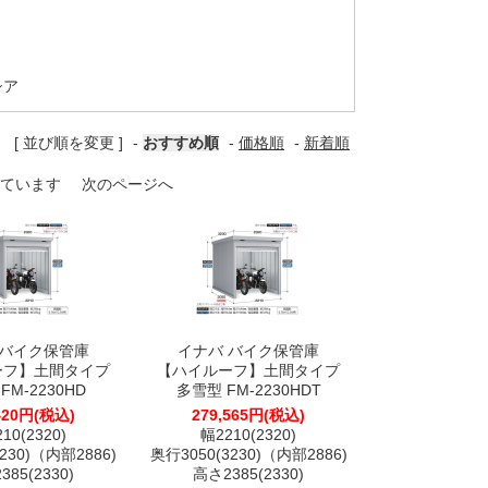
シア
[ 並び順を変更 ]
-
おすすめ順
-
価格順
-
新着順
表示しています
次のページへ
 バイク保管庫
イナバ バイク保管庫
ーフ】土間タイプ
【ハイルーフ】土間タイプ
FM-2230HD
多雪型 FM-2230HDT
420円(税込)
279,565円(税込)
10(2320)
幅2210(2320)
230)（内部2886)
奥行3050(3230)（内部2886)
85(2330)
高さ2385(2330)