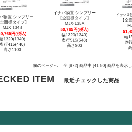
イナバ物置 シンプリー
イナバ物
バ物置 シンプリー
【全面棚タイプ】
【全
全面棚タイプ】
MJX-135A
M
MJX-134B
50,765円(税込)
51,
50,765円(税込)
幅1320(1340)
幅13
幅1320(1340)
奥行515(548)
奥行5
奥行415(448)
高さ903
高
高さ1103
前のページへ
全 [872] 商品中 [41-80] 商品を
ECKED ITEM
最近チェックした商品