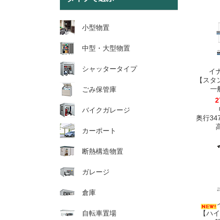
小型物置
中型・大型物置
シャッタータイプ
イ
【スタ
一般
ごみ保管庫
2
バイクガレージ
奥行347
高
カーポート
断熱構造物置
ガレージ
倉庫
自転車置場
【ハイ