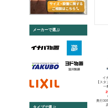
メーカーで選ぶ
イ
【スタ
一般
2
奥行305
高
タイプで選ぶ