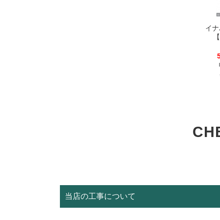
イナ
【
CH
当店の工事について