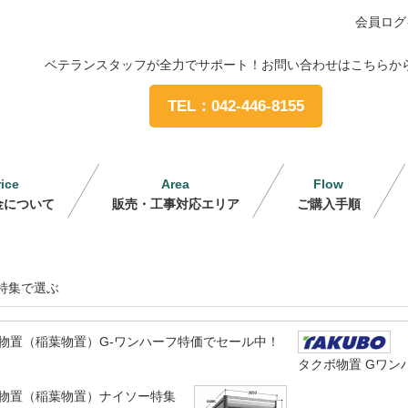
会員ログ
ベテランスタッフが全力でサポート！お問い合わせはこちらか
TEL：042-446-8155
rice
Area
Flow
金について
販売・工事対応エリア
ご購入手順
特集で選ぶ
物置（稲葉物置）G-ワンハーフ特価でセール中！
タクボ物置 Gワン
物置（稲葉物置）ナイソー特集