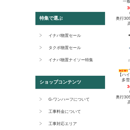
一般
3
特集で選ぶ
奥行305
高
イナバ物置セール
タクボ物置セール
イナバ物置ナイソー特集
【ハイ
多雪型
ショップコンテンツ
3
奥行305
G-ワンハーフについて
高
工事料金について
工事対応エリア