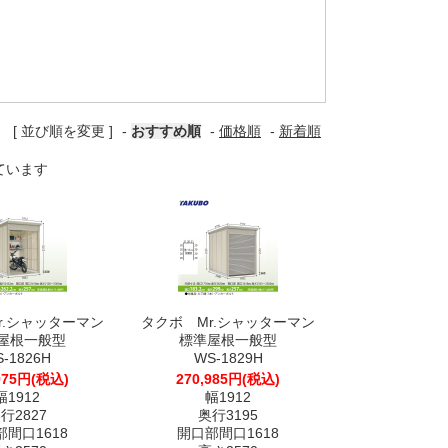
[ 並び順を変更 ]
-
おすすめ順
-
価格順
-
新着順
しています
r.シャッターマン
タクボ Mr.シャッターマン
屋根一般型
標準屋根一般型
-1826H
WS-1829H
975円(税込)
270,985円(税込)
幅1912
幅1912
行2827
奥行3195
間口1618
開口部間口1618