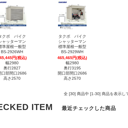
タクボ バイク
タクボ バイク
シャッターマン
シャッターマン
標準屋根一般型
標準屋根一般型
BS-2926WH
BS-2929WH
45,445円(税込)
465,465円(税込)
幅2980
幅2980
奥行2827
奥行3195
開口部間口2686
開口部間口2686
高さ2570
高さ2570
全 [30] 商品中 [1-30] 商品を表示
ECKED ITEM
最近チェックした商品