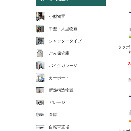
小型物置
中型・大型物置
シャッタータイプ
タクボ
ごみ保管庫
2
バイクガレージ
カーポート
断熱構造物置
ガレージ
倉庫
自転車置場