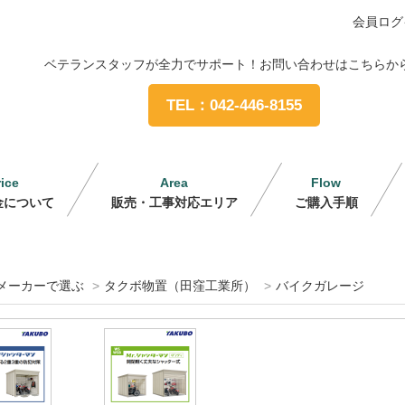
会員ログ
ベテランスタッフが全力でサポート！お問い合わせはこちらか
TEL：042-446-8155
rice
Area
Flow
金について
販売・工事対応エリア
ご購入手順
メーカーで選ぶ
>
タクボ物置（田窪工業所）
>
バイクガレージ