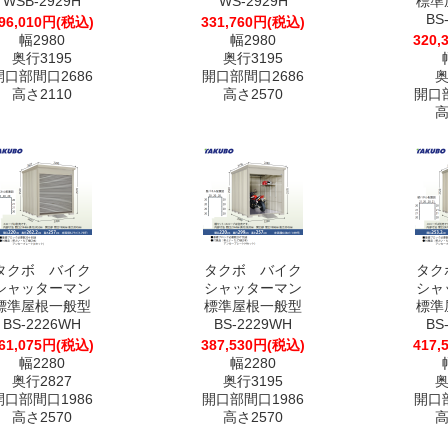
WSB-2929H
WS-2929H
標準
BS
96,010円(税込)
331,760円(税込)
幅2980
幅2980
320,
奥行3195
奥行3195
開口部間口2686
開口部間口2686
奥
高さ2110
高さ2570
開口部
高
タクボ バイク
タクボ バイク
タク
シャッターマン
シャッターマン
シャ
標準屋根一般型
標準屋根一般型
標準
BS-2226WH
BS-2229WH
BS
61,075円(税込)
387,530円(税込)
417,
幅2280
幅2280
奥行2827
奥行3195
奥
開口部間口1986
開口部間口1986
開口部
高さ2570
高さ2570
高