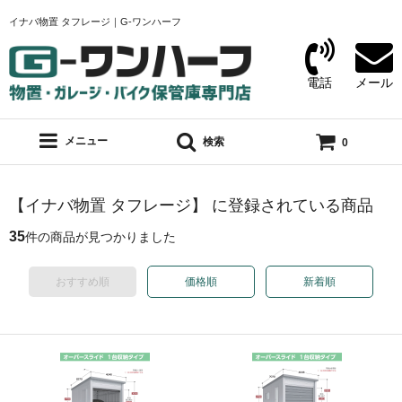
イナバ物置 タフレージ｜G-ワンハーフ
電話
メール
メニュー
検索
0
【イナバ物置 タフレージ】 に登録されている商品
35
件の商品が見つかりました
おすすめ順
価格順
新着順